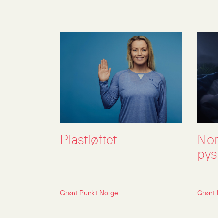
Plastløftet
Nor
pys
Grønt Punkt Norge
Grønt 