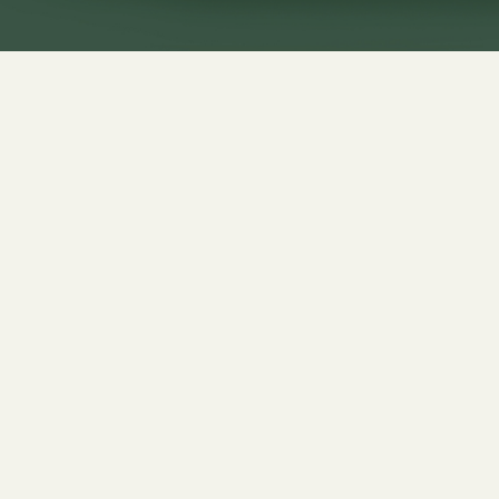
Tett på anabole
steroider
Lever du tett på en som
bruker anabole steroider kan
bivirkninger som aggressiv
atferd eller selvmordstanker
prege hverdagen din. Denne
kampanjen har utløst en
strøm av henvendelser fra
pårørende som står i
vanskelige situasjoner.