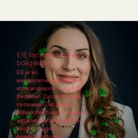
Oslo Universitetsykehus
EIE lanserer et grønt
boligskifte
EIE er en
eiendomsmeglerkjede med
store ambisjoner – også for
fremtiden. Circus stod bak
kampanjen Det grønne
boligskiftet, hvor EIE ønsket å
signalisere at alle bedrifter
kan bidra, også
eiendomsbransjen.