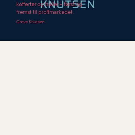
kofferter og traller – først og
fremst til proffmarkedet.
Grove Knutsen
En murstein med
arbeidsutstyr
Hvert år lager Circus en
produkthåndbok på over 3oo
sider (!). Avsenderen for
trykksaken er Grove Knutsen,