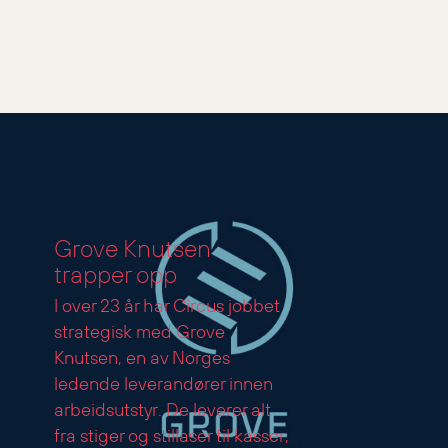
kommunikasjonskonsept.
Korsbakken Bad
Grove Knutsen
trapper opp
I over 23 år har Circus jobbet
strategisk med Grove
Knutsen, en av Norges
ledende leverandører innen
arbeidsutstyr. De leverer alt
fra stiger og stillaser til kasser,