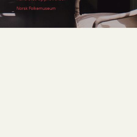
Norsk Folkemuseum
Kunsten å komponere
et bad
Korsbakken Bad har utviklet
seg fra å være en ren VVS-
forhandler til å bli en del av
interiørbransjen. Dette ønsket
vi å gjenspeile i ny
identitetsdesign og