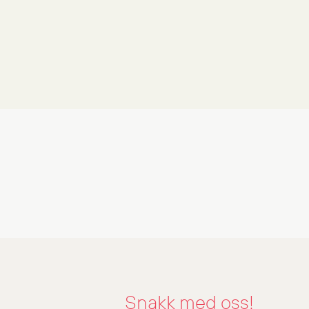
Grønt Punkt Norge, hele
Norges retursystem for
emballasje?
Grønt Punkt Norge
Snakk med oss!