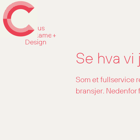
Circus
is
Reklame
+
some
Design
text
Se hva vi
inside
of a
div
block.
Som et fullservice 
bransjer. Nedenfor f