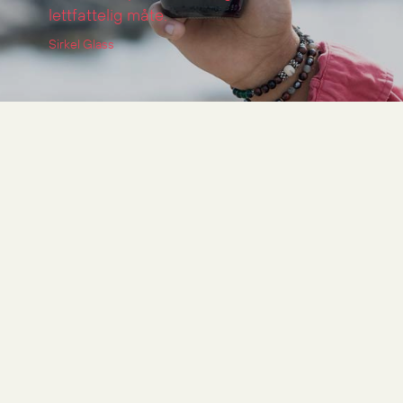
lettfattelig måte.
Sirkel Glass
Fra komplisert til
enkelt navn
Noen ganger kan navn bli litt
for kompliserte. Forum for
kunstfaglig utdanning er en
interesseorganisasjon for
godkjente kunstutdanninger
innen visuell kunst i Norge.