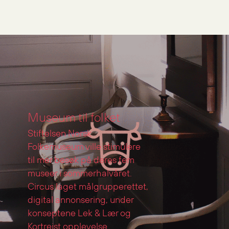
Grønt Punkt Norge
Museum til folket
Stiftelsen Norsk
Folkemuseum ville stimulere
til mer besøk på deres fem
museer i sommerhalvåret.
Circus laget målgrupperettet,
digital annonsering, under
konseptene Lek & Lær og
Kortreist opplevelse.