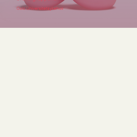
Oslo Universitetsykehus
Ny identitet til Norsk
Metallgjenvinning
Norsk Metallgjenvinning har
fått ny logo laget av Circus.
Med profilen følger nye
farger, fonter og en ny