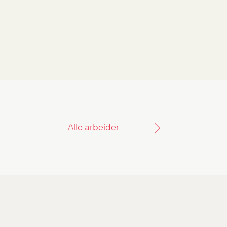
poteter er raske å lage i
hverdagen – når du har dårlig
tid.
Hoff
Alle arbeider