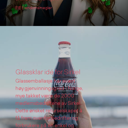
EIE Eiendomsmegler
Glassklar idé for Sirkel
Glassemballasje har svært
høy gjenvinningsgrad i Norge,
mye takket være de 2000
medlemsbedriftene av Sirkel.
Dette ønsket returselskapet å
få frem ovenfor bedrifter og
forbrukere på en enkel og