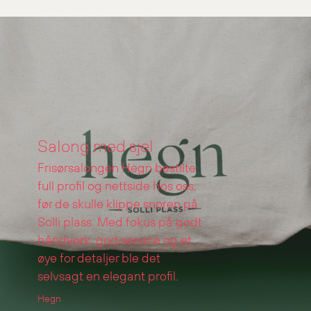
Salong med sjel
Frisørsalongen Hegn bestilte
full profil og nettside hos oss,
før de skulle klippe snoren på
Solli plass. Med fokus på godt
håndverk, god service og et
øye for detaljer ble det
selvsagt en elegant profil.
Hegn