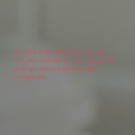
Svenske glutenallergikere har vært
Fria-fans i mange år, men i Norge har
gode glutenfrie brødvarer vært
mangelvare.