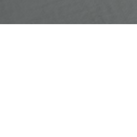
Brødlandet Norge
Få land i verden spiser mer brød enn vårt. Vi